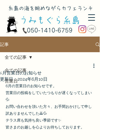
​糸島の海を眺めながらカフェランチ
050-1410-6759
記事
全ての記事
全ての記事
6月営業日のお知らせ
更新日：
2024年6月10日
営業日
6月の営業日のお知らせです。
営業日の投稿をしていたつもりが遅くなってしまい
💦
お問い合わせを頂いた方々、お手間おかけして申し
訳ありませんでした🙇💦
テラス席も気持ち良い季節です✨
皆さまのお越しを心よりお待ちしております。