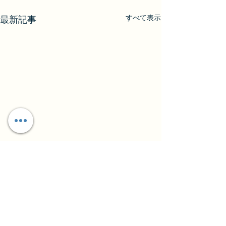
すべて表示
最新記事
臨時休業のお知
2025.11.28(金
知らせ 都合により本
トップ
/
メニュー
/
ハンドメイド
/
ギャラリー
日(金)は臨時休業
営業日のお知らせ
/
予約
/
お問い合わせ